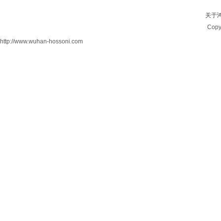
关于
Cop
http://www.wuhan-hossoni.com